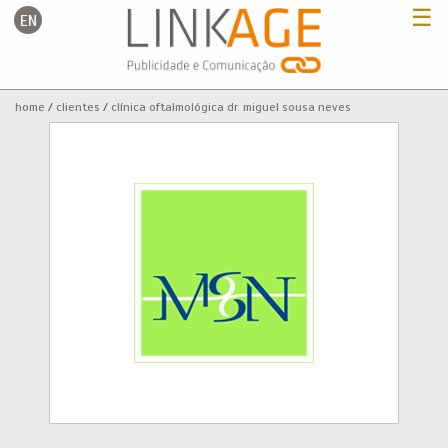
☰
EN
Home
home
clientes
clínica oftalmológica dr. miguel sousa neves
Serviços
Portfolio
Clientes
Blog
Contactos