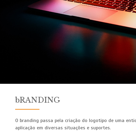
bRANDING
O branding passa pela criação do logotipo de uma ent
aplicação em diversas situações e suportes.