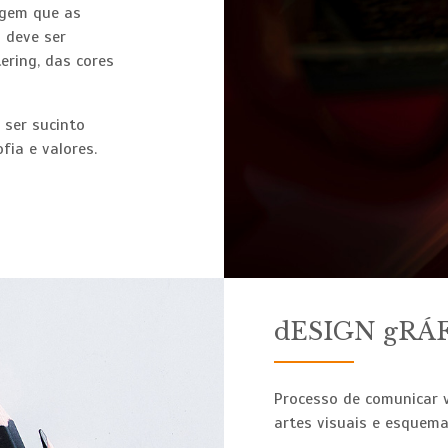
magem que as
o deve ser
tering, das cores
 ser sucinto
fia e valores.
dESIGN gRÁ
Processo de comunicar v
artes visuais e esquem