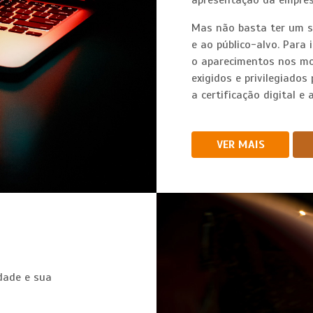
apresentação da empres
Mas não basta ter um sit
e ao público-alvo. Para
o aparecimentos nos mo
exigidos e privilegiados
a certificação digital e
VER MAIS
idade e sua