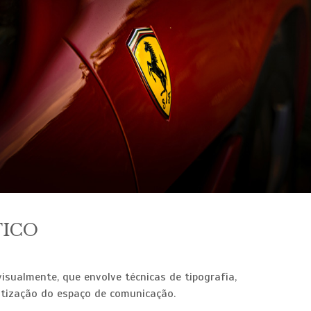
FICO
isualmente, que envolve técnicas de tipografia,
atização do espaço de comunicação.