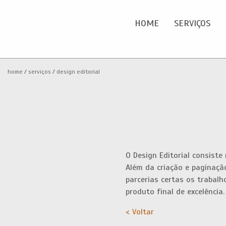
HOME
SERVIÇOS
Home
O
home
serviços
design editorial
Serviços
Portfolio
Clientes
O Design Editorial consiste 
Além da criação e paginaç
Blog
parcerias certas os traba
produto final de excelência.
Contactos
< Voltar