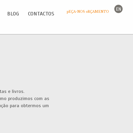
EN
pEÇA-NOS oRÇAMENTO
BLOG
CONTACTOS
as e livros.
como produzimos com as
dução para obtermos um