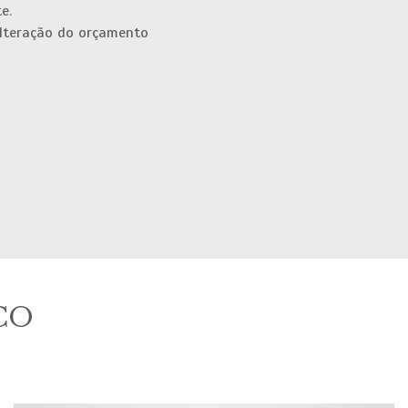
e.
 alteração do orçamento
CO