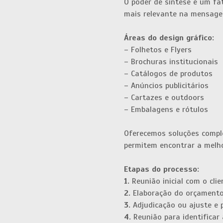
O poder de síntese é um fa
mais relevante na mensage
Áreas do design gráfico:
– Folhetos e Flyers
– Brochuras institucionais
– Catálogos de produtos
– Anúncios publicitários
– Cartazes e outdoors
– Embalagens e rótulos
Oferecemos soluções comple
permitem encontrar a melho
Etapas do processo:
1.
Reunião inicial com o cli
2.
Elaboração do orçamento
3.
Adjudicação ou ajuste e 
4.
Reunião para identificar