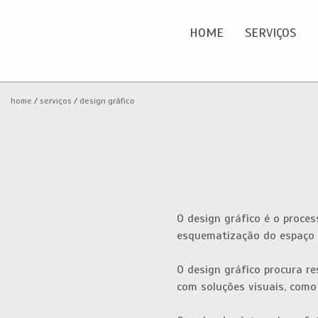
HOME
SERVIÇOS
Home
O
home
serviços
design gráfico
Serviços
Portfolio
Clientes
O design gráfico é o proces
esquematização do espaço 
Blog
O design gráfico procura r
Contactos
com soluções visuais, como 