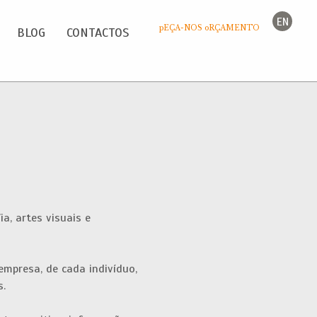
EN
pEÇA-NOS oRÇAMENTO
BLOG
CONTACTOS
a, artes visuais e
empresa, de cada indivíduo,
s.