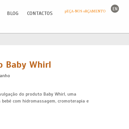
EN
pEÇA-NOS oRÇAMENTO
BLOG
CONTACTOS
o Baby Whirl
banho
ivulgação do produto Baby Whirl, uma
a bebé com hidromassagem, cromoterapia e