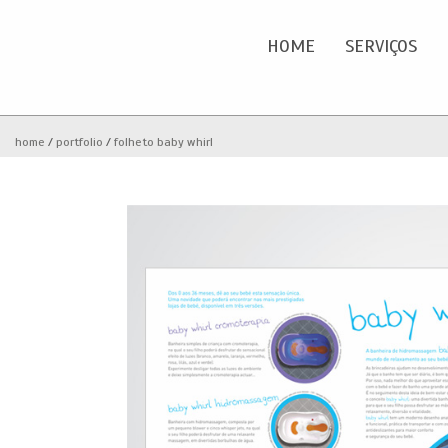
HOME
SERVIÇOS
Home
O
home
portfolio
folheto baby whirl
Serviços
Portfolio
Clientes
Blog
Contactos