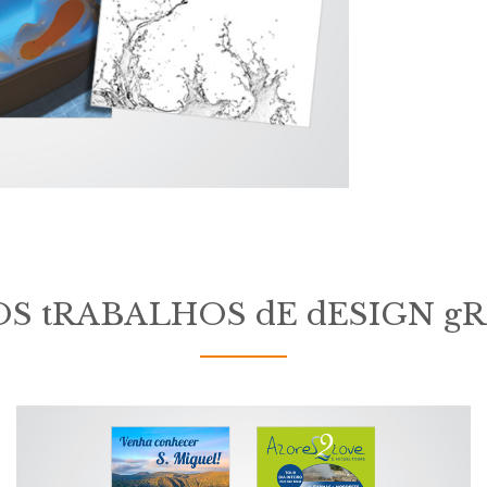
S tRABALHOS dE dESIGN g