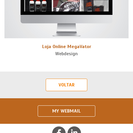
Loja Online MegaVator
Webdesign
VOLTAR
MY WEBMAIL