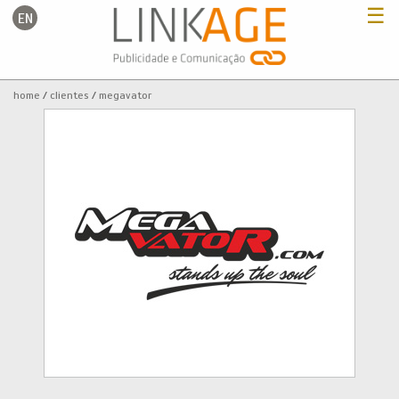
☰
EN
Home
home
clientes
megavator
Serviços
Portfolio
Clientes
Blog
Contactos