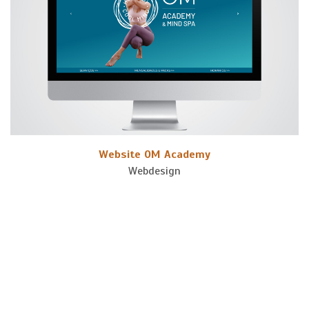
Website OM Academy
Webdesign