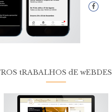
ROS tRABALHOS dE wEBDE