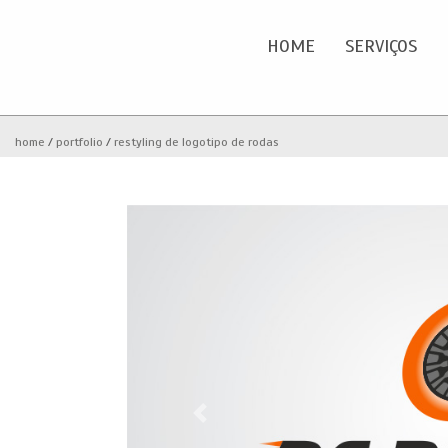
HOME
SERVIÇOS
Home
O
home
portfolio
restyling de logotipo de rodas
Serviços
Portfolio
Clientes
Blog
Contactos
Previous