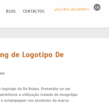
EN
pEÇA-NOS oRÇAMENTO
BLOG
CONTACTOS
ing de Logotipo De
das
 logotipo da De Rodas. Pretendia-se um
permitisse a utilização isolada do imagotipo
 e estampagem nos produtos da marca.