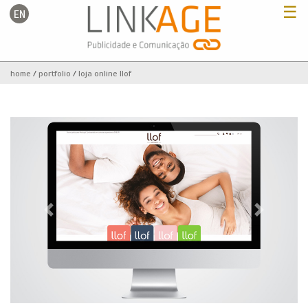
☰
EN
Home
home
portfolio
loja online llof
Serviços
Portfolio
Clientes
Previous
Next
Blog
Contactos