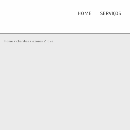
HOME
SERVIÇOS
Home
O
home
clientes
azores 2 love
Serviços
Portfolio
Clientes
Blog
Contactos